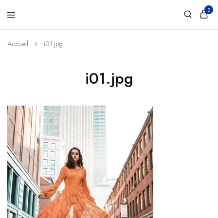
0
Accueil
i01.jpg
i01.jpg