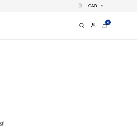
CAD
CAD
0
EUR
ng!