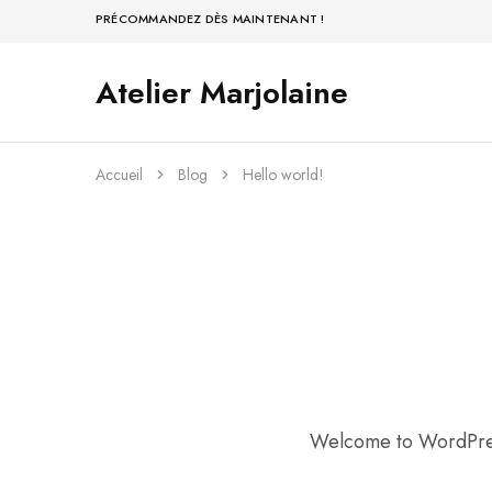
PRÉCOMMANDEZ DÈS MAINTENANT !
Atelier Marjolaine
Atelier
Créations
Marjolaine
faites
à
la
main
Accueil
Blog
Hello world!
à
Montréal
Welcome to WordPress. 